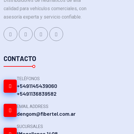
Distribuidores de neumáticos de alta
calidad para vehículos comerciales, con
asesoría experta y servicio confiable.
CONTACTO
TELÉFONOS
+5491145439060
+5491136839582
EMAIL ADDRESS
dengom@fibertel.com.ar
SUCURSALES
*Magallanes 1408